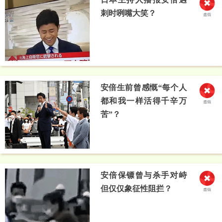
刺时咧嘴大笑？
安倍生前曾感慨“每个人
都和我一样活得千辛万
苦”？
安倍保镖曾与杀手对峙
但仅仅象征性阻拦？