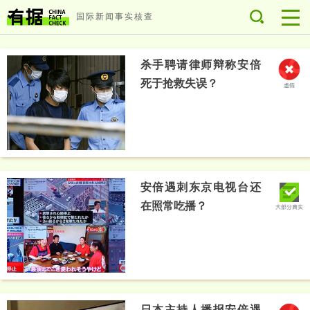
国际新闻事实核查
杀手聘请律师辩称安倍
死于抢救失误？
安倍遇刺东京电视台还
在照常吃播？
日本主持人播报安倍遇