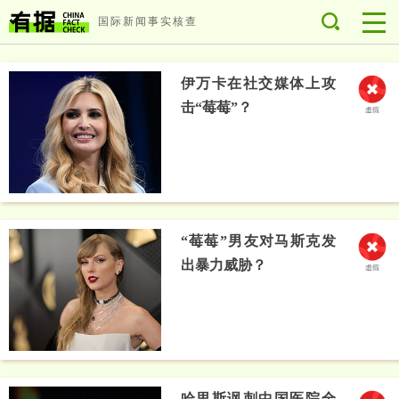
国际新闻事实核查
伊万卡在社交媒体上攻
击“莓莓”？
“莓莓”男友对马斯克发
出暴力威胁？
哈里斯讽刺中国医院全