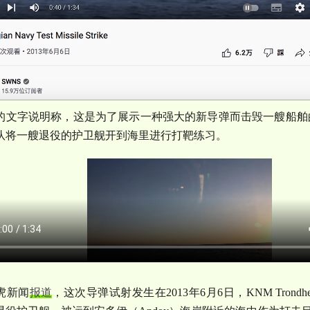
的文字说明称，这是为了展示一种强大的新导弹而击毁一艘船舶
队将一艘退役的护卫舰开到海里进行打靶练习。
虎新闻
报道
，这次导弹试射发生在
2013
年
6
月
6
日，
KNM Trondh