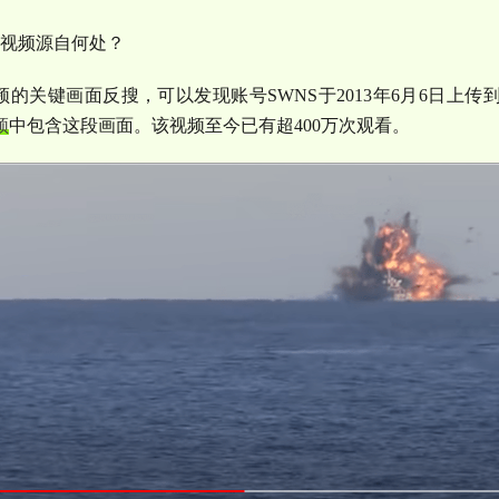
视频源自何处？
频的关键画面反搜，可以发现账号
SWNS
于
2013
年
6
月
6
日上传
频
中包含这段画面。该视频至今已有超
400
万次观看。