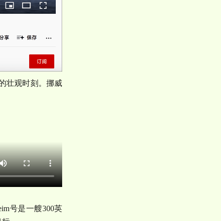
的壮观时刻。挪威
eim
号是一艘
300
英