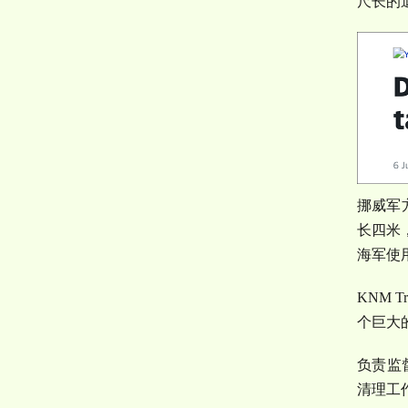
尺长的
挪威军
长四米
海军使
KNM Tr
个巨大
负责监
清理工