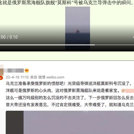
这就是俄罗斯黑海舰队旗舰“莫斯科”号被乌克兰导弹击中的
瞬间