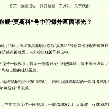
首页
核查报告
我要核查
工具箱
关于我们
查
旗舰“莫斯科”号中弹爆炸画面曝光？
间4月13日，俄罗斯黑海舰队旗舰“莫斯科”号导弹巡洋舰严重爆
弹药储存被引爆，乌方称该舰被导弹击中。
络流传一段视频，显示一艘船只发生剧烈爆炸，冒出滚滚浓烟，
科”号被击毁的现场视频。
，这段视频拍摄于2013年6月，内容为挪威海军的一次导弹试
的“莫斯科”号无关。
日，
中文网络
流传一段
视频
，一艘船舶发出巨大爆炸，火球和浓