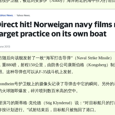
退役护卫舰，被运到安多伊（
Andoy
）海岸附近的海中作为打击
方随后向该舰发射了一枚
“
海军打击导弹
”
（
Naval Strike Missile
）
，重
880
磅，射程
150
公里，由防务公司康斯伯格（
Kongsberg
）制
用。这种导弹也可以从
F-35
战斗机上发射。
ondheim
号护卫舰上的摄像头记录了导弹击中它的瞬间。另外的
的火球随即爆发，碎片喷到数百米高的空中。
督演习的斯蒂格
·
克伦德（
Stig Klynderud
）说：
“
对目标船只的打
作按计划进行。
”
试射结束后，目标船只被拖回了港口。