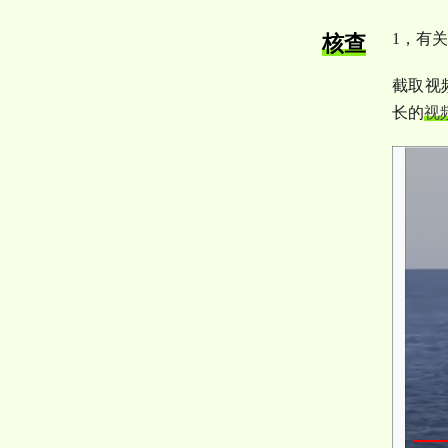
1
，有关
核查
截取视
长的
视