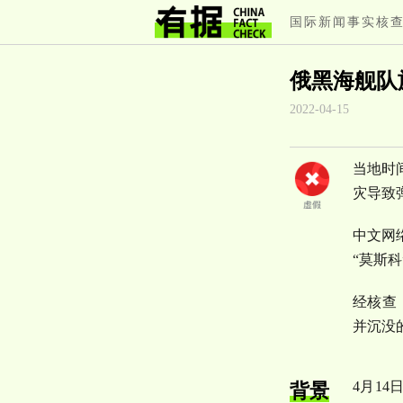
国际新闻事实核
俄黑海舰队
2022-04-15
当地时
灾导致
中文网
“莫斯
经核查
并沉没
4月14
背景