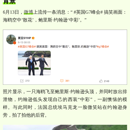
背景
6
月
13
日，
微博
上流传一条消息：
“ #
英国
G7
峰会
#
搞笑画面：
海鸥空中
’
散花
’
，鲍里斯
·
约翰逊
‘
中彩
’
。
”
照片显示，一只海鸥飞至鲍里斯
·
约翰逊头顶，并同时放出排
泄物，约翰逊低头发现自己的西装
“
中彩
”
，一副懊恼的模
样。与此同时，法国总统埃马克龙一脸微笑站在约翰逊身
旁，拍了拍他的后背。