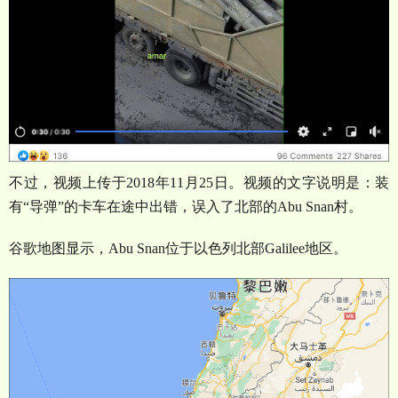
不过，视频上传于
2018
年
11
月
25
日。视频的文字说明是：装
有
“
导弹
”
的卡车在途中出错，误入了北部的
Abu Snan
村。
谷歌地图显示，
Abu Snan
位于以色列北部
Galilee
地区。