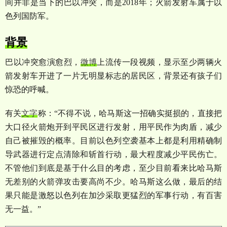
间并非是当下的巴以冲突，而是2018年；火箭发射车属于以
色列国防军。
背景
巴以冲突愈演愈烈，
微博
上流传一段视频，显示至少两辆火
箭发射车开进了一片无明显标志的居民区，背景还有孩子们
惊恐的呼喊。
有关
文字
称：
“
不得不说，哈马斯这一招确实挺损的，直接把
大口径火箭炮开到平民区进行发射，用平民作为肉盾，减少
自己被摧毁的概率。目前以色列空袭基本上都是利用精确制
导武器进行定点清除和斩首行动，最大程度减少平民伤亡。
不管他们到底是基于什么目的考虑，至少目前看来比哈马斯
无差别的火箭弹攻击要高尚不少。哈马斯这么做，最后的结
果只能是激怒以色列在加沙采取更猛烈的军事行动，有百害
无一益。
”