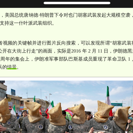
日，美国总统唐纳德
·
特朗普下令对也门胡塞武装发起大规模空袭
支持这一什叶派武装组织。
传视频的关键帧并进行图片反向搜索，可以发现所谓
“
胡塞武装
公开在大街上行走
”
的画面，实际是
2016
年
2
月
11
日，伊朗德黑
7
周年的集会上，伊朗准军事部队巴斯基成员重现了革命卫队
1
兵的
情景
。