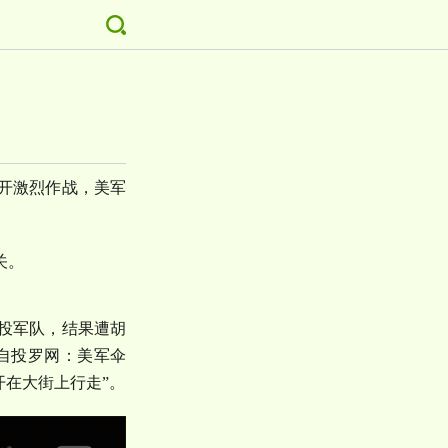
开激烈作战，美军
关。
投军队，结果遭胡
自投罗网：美军伞
开在大街上行走
”
。