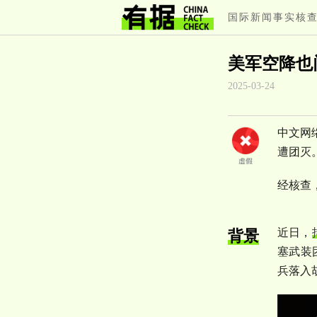
国际新闻事实核
美军空降也
2025-03-24
中文网
遭团灭
经核查
近日，
背景
塞武装
兵落入