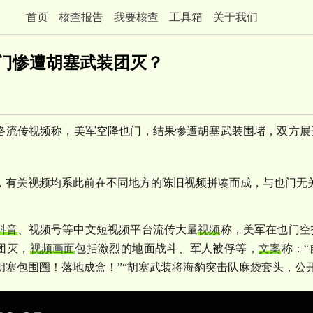
首页
核查报告
我要核查
工具箱
关于我们
查
门惨遭胡塞武装团灭？
络流传视频称，美军空降也门，结果惨遭胡塞武装围堵，双方展
。
，有关视频均系此前在不同地方的陈旧视频拼凑而成，与也门无
抖音
、视频号等中文短视频平台流传大量
视频
称，美军在也门空
团灭，
视频画面
包括激烈的地面战斗、军人被俘等，
文案
称：
“
胡塞包围圈！落地成盒！
”“
胡塞武装将海豹突击队麻袋套头，公