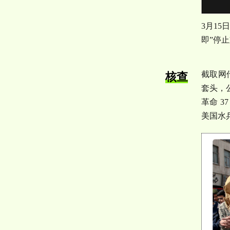
3
月
15
即
”
停止
截取网
核查
套头，
革命
3
美国水