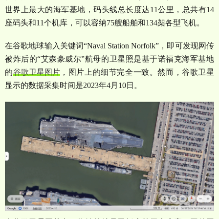
世界上最大的海军基地，码头线总长度达
11
公里，总共有
14
座码头和
11
个机库，可以容纳
75
艘船舶和
134
架各型飞机。
在谷歌地球输入关键词
“Naval Station Norfolk”
，即可发现网传
被炸后的
“
艾森豪威尔
”
航母的卫星照是基于诺福克海军基地
的
谷歌卫星图片
，图片上的细节完全一致。然而，谷歌卫星
显示的数据采集时间是
2023
年
4
月
10
日。