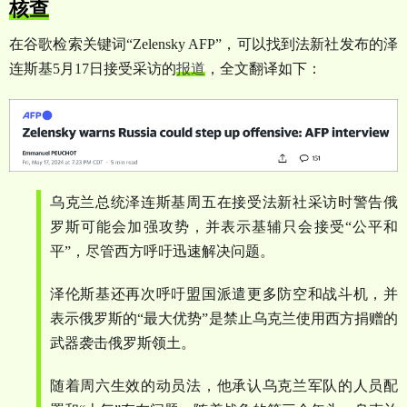
核查
在谷歌检索关键词
“Zelensky AFP”
，可以找到法新社发布的泽
连斯基
5
月
17
日接受采访的
报道
，全文翻译如下：
乌克兰总统泽连斯基周五在接受法新社采访时警告俄
罗斯可能会加强攻势，并表示基辅只会接受
“
公平和
平
”
，尽管西方呼吁迅速解决问题。
泽伦斯基还再次呼吁盟国派遣更多防空和战斗机，并
表示俄罗斯的
“
最大优势
”
是禁止乌克兰使用西方捐赠的
武器袭击俄罗斯领土。
随着周六生效的动员法，他承认乌克兰军队的人员配