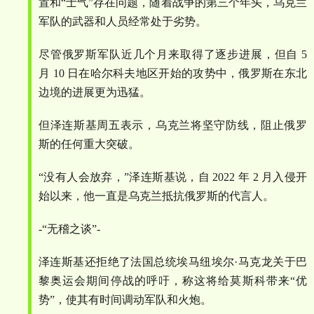
置和
“
士气
”
存在问题，随着战争的第三个年头，乌克兰
军队的武器和人员经常处于劣势。
尽管俄罗斯军队近几个月来取得了逐步进展，但自
5
月
10
日在哈尔科夫地区开始的攻势中，俄罗斯在东北
边境的进展更为迅猛。
但泽连斯基周五表示，乌克兰将坚守防线，阻止俄罗
斯的任何重大突破。
“
没有人会放弃，
”
泽连斯基说，自
2022
年
2
月入侵开
始以来，他一直是乌克兰抵抗俄罗斯的代言人。
-“
无稽之谈
”-
泽连斯基还拒绝了法国总统埃马纽埃尔
·
马克龙关于巴
黎奥运会期间停战的呼吁，称这将给莫斯科带来
“
优
势
”
，使其有时间调动军队和火炮。