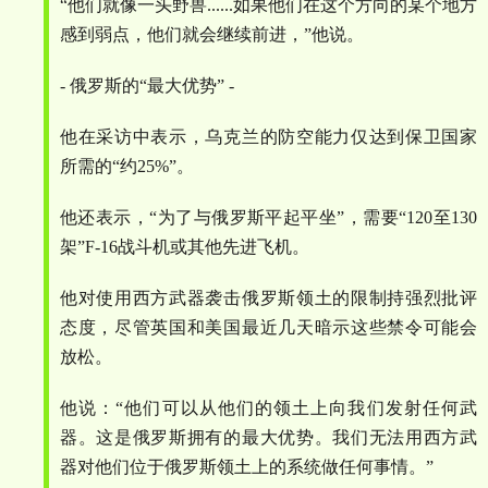
“
他们就像一头野兽
......
如果他们在这个方向的某个地方
感到弱点，他们就会继续前进，
”
他说。
-
俄罗斯的
“
最大优势
” -
他在采访中表示，乌克兰的防空能力仅达到保卫国家
所需的
“
约
25%”
。
他还表示，
“
为了与俄罗斯平起平坐
”
，需要
“120
至
130
架
”F-16
战斗机或其他先进飞机。
他对使用西方武器袭击俄罗斯领土的限制持强烈批评
态度，尽管英国和美国最近几天暗示这些禁令可能会
放松。
他说：
“
他们可以从他们的领土上向我们发射任何武
器。这是俄罗斯拥有的最大优势。我们无法用西方武
器对他们位于俄罗斯领土上的系统做任何事情。
”