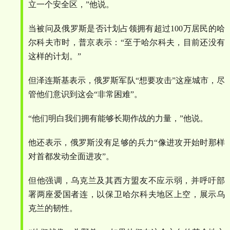
立一个安全区，
”
他说。
当被问及俄罗斯是否计划占领拥有超过
100
万居民的哈
尔科夫市时，普京表示：
“
至于哈尔科夫，目前还没有
这样的计划。
”
但泽连斯基表示，俄罗斯军队
“
想要攻击
”
这座城市，尽
管他们意识到这会
“
非常困难
”
。
“
他们明白我们拥有能够长期作战的力量，
”
他说。
他还表示，俄罗斯没有足够的兵力
“
像进攻开始时那样
对首都发动全面进攻
”
。
但他强调，乌克兰及其西方盟友不应示弱，并呼吁部
署两座爱国者连，以保卫哈尔科夫地区上空，展示乌
克兰的韧性。