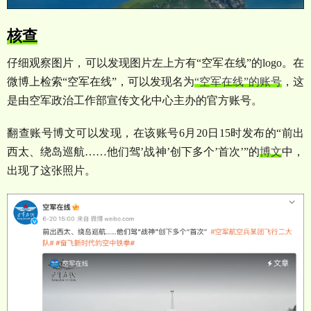
核查
仔细观察图片，可以发现图片左上方有
“
空军在线
”
的
logo
。在
微博上检索
“
空军在线
”
，可以发现名为
“
空军在线
”
的账号
，这
是由空军政治工作部宣传文化中心主办的官方账号。
翻查账号博文可以发现，在该账号
6
月
20
日
15
时发布的
“
前出
西太、绕岛巡航
……
他们驾
’
战神
’
创下多个
’
首次
’”
的
博文
中，
出现了这张照片。