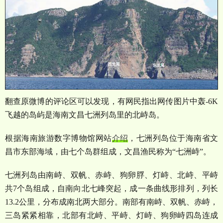
翻查原微博的评论区可以发现，有网民指出网传图片中轰
-6K
飞越的岛屿是海南文昌七洲列岛里的北峙岛。
根据海南旅游数字博物馆网站
介绍
，七洲列岛位于海南省文
昌市东部海域，由七个岛群组成，文昌渔民称为
“
七洲峙
”
。
七洲列岛由南峙、双帆、赤峙、狗卵脬、灯峙、北峙、平峙
共
7
个岛组成，自南向北七峰突起，成一条曲线形排列，列长
13.2
公里，分布成南北两大部分。南部有南峙、双帆、赤峙，
三岛紧紧相靠，北部有北峙、平峙、灯峙、狗卵峙四岛连成