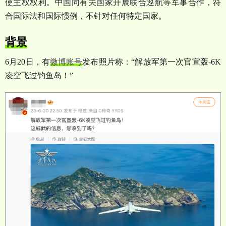
使主权权利。中国同有关国家开展联合巡航等军事合作，符
合国际法和国际惯例，不针对任何特定国家。
背景
6
月
20
日，有
微博账号
发布照片称：
“
解放军第一次官宣轰
-6K
凌空飞过钓鱼岛！
”