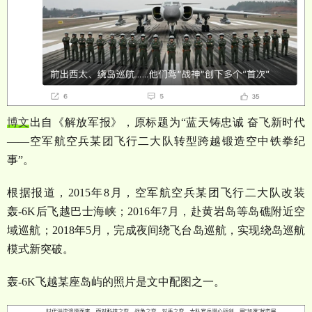
博文
出自《解放军报》，原标题为
“
蓝天铸忠诚
奋飞新时代
——
空军航空兵某团飞行二大队转型跨越锻造空中铁拳纪
事
”
。
根据报道，
2015
年
8
月，空军航空兵某团飞行二大队改装
轰
-6K
后飞越巴士海峡；
2016
年
7
月，赴黄岩岛等岛礁附近空
域巡航；
2018
年
5
月，完成夜间绕飞台岛巡航，实现绕岛巡航
模式新突破。
轰
-6K
飞越某座岛屿的照片是文中配图之一。