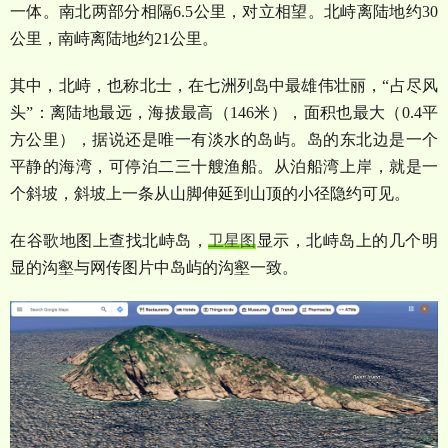
一体。南北两部分相隔
6.5
公里，对立相望。北峙离陆地约
30
公里，南峙离陆地约
21
公里。
其中，北峙，也称北士，在七洲列岛中最雄伟壮丽，
“
占尽风
头
”
：离陆地最远，海拔最高（
146
米），面积也最大（
0.4
平
方公里），据说还是唯一有淡水的岛屿。岛的东北边是一个
平静的海湾，可停泊二三十艘渔船。从泊船湾上岸，就是一
个斜坡，斜坡上一条从山脚伸延到山顶的小径隐约可见。
在谷歌地图上查找北峙岛，
卫星图
显示，北峙岛上的几个明
显的沟壑与网传图片中岛屿的沟壑一致。